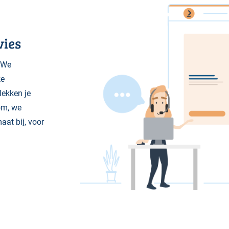
vies
 We
ke
lekken je
om, we
aat bij, voor