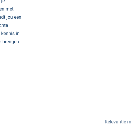
 je
ren met
edt jou een
chte
 kennis in
e brengen.
Relevantie 