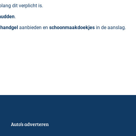
olang dit verplicht is.
hudden
.
 handgel
aanbieden en
schoonmaakdoekjes
in de aanslag.
Auto’s adverteren