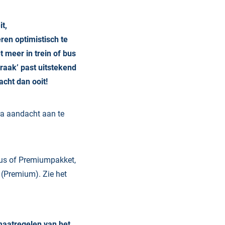
it,
ren optimistisch te
 meer in trein of bus
praak’ past uitstekend
cht dan ooit!
ra aandacht aan te
Plus of Premiumpakket,
s (Premium). Zie het
maatregelen van het