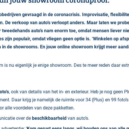
bedrijven gevraagd in de coronacrisis. Improvisatie, flexibilite
. De verkoop van auto’s verloopt anders. Maar laten we probe
ar tweedehands auto’s nam enorm toe, omdat mensen liever niet
s zijn populair, omdat vliegen geen optie is. ‘Winkelen op afs
n in de showrooms. En jouw online showroom krijgt meer aanda
is nu eigenlijk je enige showroom. Des te meer reden daar ext
oto’s
, ook van details van het in- en exterieur. Heb je nog geen 
ment. Daar krijg je namelijk de ruimte voor 34 (Plus) en 99 foto’
or alle voordelen van deze pakketten.
nicatie over de
beschikbaarheid
van auto’s.
advertentie: ‘
Kom gerust eens langs, wij houden ons aan alle 