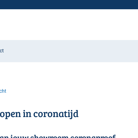
ct
cht
kopen in coronatijd
aan jouw showroom coronaproof.