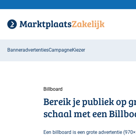
Banneradvertenties
CampagneKiezer
Billboard
Bereik je publiek op g
schaal met een Billb
Een billboard is een grote advertentie (970