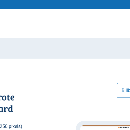
rote
oard
×250 pixels)