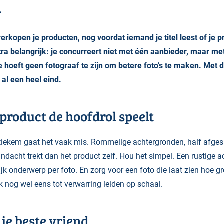
n
erkopen je producten, nog voordat iemand je titel leest of je pr
tra belangrijk: je concurreert niet met één aanbieder, maar me
hoeft geen fotograaf te zijn om betere foto’s te maken. Met d
al een heel eind.
e product de hoofdrol speelt
stiekem gaat het vaak mis. Rommelige achtergronden, half afge
ndacht trekt dan het product zelf. Hou het simpel. Een rustige 
jk onderwerp per foto. En zorg voor een foto die laat zien hoe g
jk nog wel eens tot verwarring leiden op schaal.
s je beste vriend