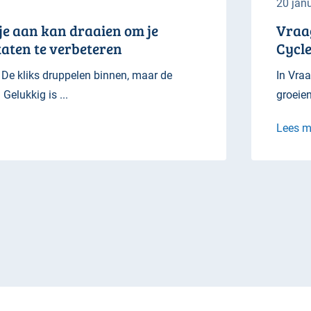
20 janu
e aan kan draaien om je
Vraag
taten te verbeteren
Cycl
 De kliks druppelen binnen, maar de
In Vraa
 Gelukkig is ...
groeien
Lees m