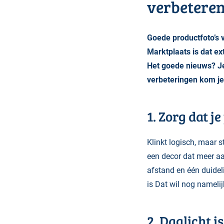
verbetere
Goede productfoto’s v
Marktplaats is dat ex
Het goede nieuws? Je 
verbeteringen kom je 
1. Zorg dat j
Klinkt logisch, maar 
een decor dat meer aa
afstand en één duideli
is Dat wil nog nameli
2. Daglicht i