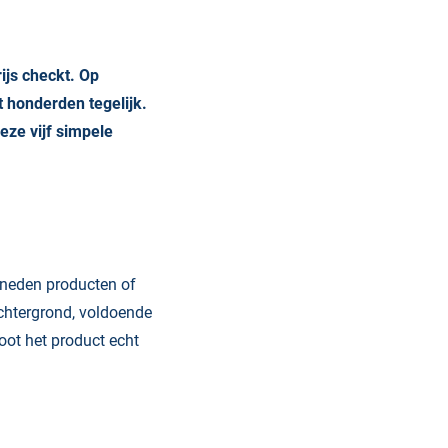
ijs checkt. Op
t honderden tegelijk.
eze vijf simpele
sneden producten of
achtergrond, voldoende
root het product echt